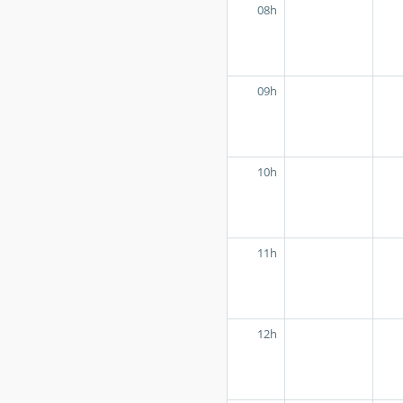
08h
09h
10h
11h
12h