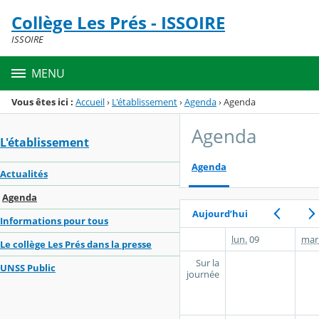
Panneau de gestion des cookies
Collège Les Prés - ISSOIRE
Menu de la rubrique
Contenu
ISSOIRE
MENU
Vous êtes ici :
Accueil
›
L'établissement
›
Agenda
›
Agenda
Agenda
L'établissement
Agenda
Actualités
Agenda
Aujourd’hui
Informations pour tous
lun.
09
mar
Le collège Les Prés dans la presse
Sur la
UNSS Public
journée