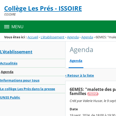
Panneau de gestion des cookies
Collège Les Prés - ISSOIRE
Menu de la rubrique
Contenu
ISSOIRE
MENU
Vous êtes ici :
Accueil
›
L'établissement
›
Agenda
›
Agenda
›
6EMES: "malet
Agenda
L'établissement
Agenda
Actualités
Agenda
‹ Retour à la liste
Informations pour tous
6EMES: "malette des pa
Le collège Les Prés dans la presse
familles
Terminé
UNSS Public
Créé par Valerie Husar, le 9 sep
Date
19 sept. 2024, de 18:00 à 19:30