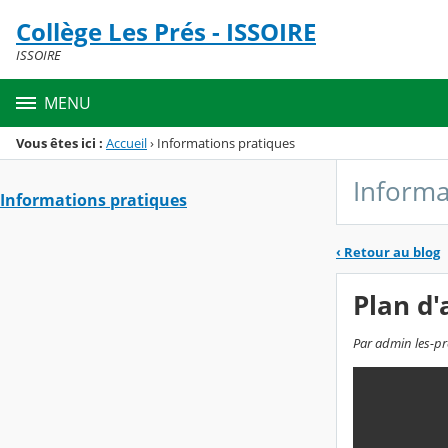
Panneau de gestion des cookies
Collège Les Prés - ISSOIRE
Menu de la rubrique
Contenu
ISSOIRE
MENU
Vous êtes ici :
Accueil
›
Informations pratiques
Informa
Informations pratiques
‹
Retour au blog
Plan d'
Par admin les-pre