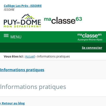
Panneau de gestion des cookies
Collège Les Prés - ISSOIRE
Menu de la rubrique
Contenu
ISSOIRE
MENU
Se connecter
Vous êtes ici :
Accueil
›
Informations pratiques
Informations pratiques
Informations pratiques
‹
Retour au blog