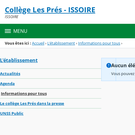
Panneau de gestion des cookies
Collège Les Prés - ISSOIRE
Menu de la rubrique
Contenu
ISSOIRE
MENU
Vous êtes ici :
Accueil
›
L'établissement
›
Informations pour tous
›
L'établissement
Aucun élém
Actualités
Vous pouvez 
Agenda
Informations pour tous
Le collège Les Prés dans la presse
UNSS Public